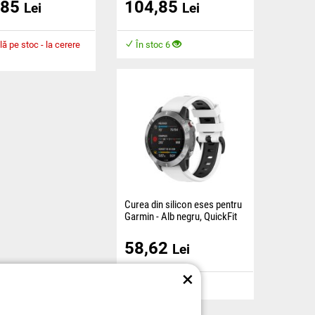
,85
104,85
este dotată cu conector
Brățara este echipată cu un
Lei
Lei
QuickFit) pentru o
conector EasyFit (QuickFit)
e rapidă a brățării.
pentru schimbarea rapidă a
brățării.
lă pe stoc - la cerere
În stoc 6
Curea din silicon eses pentru
Garmin - Alb negru, QuickFit
20 mm
58,62
Cureaua este echipată cu un
Lei
conector EasyFit (QuickFit)
pentru înlocuirea rapidă a
×
curelei, este fabricată
În stoc 3