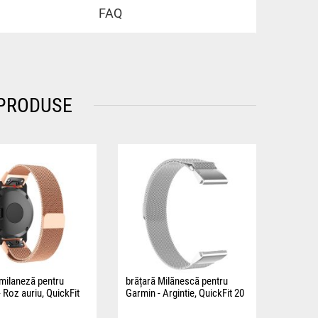
FAQ
 PRODUSE
milaneză pentru
brățară Milănescă pentru
 Roz auriu, QuickFit
Garmin - Argintie, QuickFit 20
mm