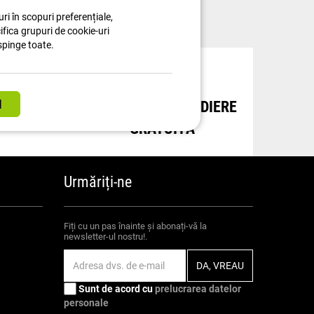
ri în scopuri preferențiale,
cifica grupuri de cookie-uri
spinge toate.
NȚI
OPȚIUNE DE EXPEDIERE
GRATUITĂ
Urmăriți-ne
Fiți cu un pas înainte și abonați-vă la
newsletter-ul nostru!.
Sunt de acord cu
prelucrarea datelor
personale