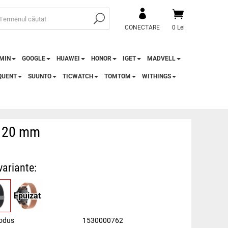
CONECTARE
0 Lei
MIN
GOOGLE
HUAWEI
HONOR
IGET
MADVELL
QUENT
SUUNTO
TICWATCH
TOMTOM
WITHINGS
t 20 mm
variante:
Epuizat
odus
1530000762