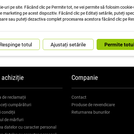
e-uri pe site. Făcând clic pe Permite tot, ne vei permite să folosim cookie-u
de marketing pe acest dispozitiv. Făcând clic pe Editați setările, puteți spe
sare sau puteți dezactiva complet procesarea acestora făcând clic pe Re
TRANSPORT RAPID
Ajustați setările
ASISTENȚĂ CLIE
 achiziție
Companie
 de reclamații
Contact
ceți cumpărături
Produse de revendicare
 condiții
Returnarea bunurilor
ul de mărfuri
ea datelor cu caracter personal