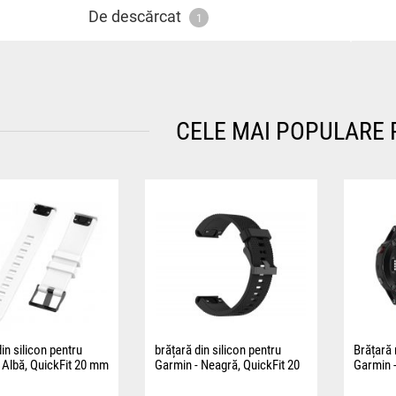
De descărcat
1
CELE MAI POPULARE
in silicon pentru
brățară din silicon pentru
Brățară 
 Albă, QuickFit 20 mm
Garmin - Neagră, QuickFit 20
Garmin -
mm
20 mm
ste echipată cu un