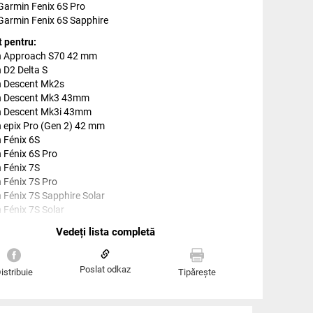
Garmin Fenix 6S Pro
Garmin Fenix 6S Sapphire
t pentru:
 Approach S70 42 mm
 D2 Delta S
 Descent Mk2s
n Descent Mk3 43mm
 Descent Mk3i 43mm
 epix Pro (Gen 2) 42 mm
 Fénix 6S
 Fénix 6S Pro
 Fénix 7S
 Fénix 7S Pro
 Fénix 7S Sapphire Solar
 Fénix 7S Solar
 Fénix 8 43mm
 Fnix 5S
 Fnix 5S Plus
 Instinct 2S
Poslat odkaz
istribuie
Tipărește