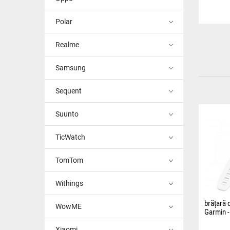
Polar
Realme
Samsung
Sequent
Suunto
TicWatch
TomTom
Withings
brățară d
WowME
Garmin -
Brățara e
Xiaomi