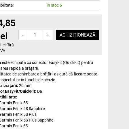
bilitate:
În stoc 6
4,85
ei
-
+
Lei fără
TVA
 este echipată cu conector EasyFit (QuickFit) pentru
rea rapidă a brățării.
litatea de schimbare a brățării asigură că fiecare poate
aspectul lor în funcție de ocazie.
a brățării:
20 mm
or EasyFit/QuickFit:
Da
ibilitate:
Garmin Fenix 5S
Garmin Fenix 5S Sapphire
Garmin Fenix 5S Plus
Garmin Fenix 5S Plus Sapphire
Garmin Fenix 6S