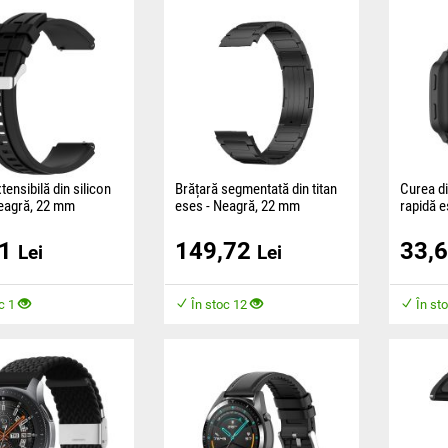
ensibilă din silicon
Brățară segmentată din titan
Curea di
eagră, 22 mm
eses - Neagră, 22 mm
rapidă e
Negru, 
este confecționată
Brățara elegantă din titan este
61
149,72
33,
material plăcut și
proiectată pentru a îndeplini
Cureaua 
Lei
Lei
ă confort în timpul
cerințele iubitorilor de ceasuri,
fabricată
care așteaptă
plăcut ș
timpul pu
c 1
În stoc 12
În st