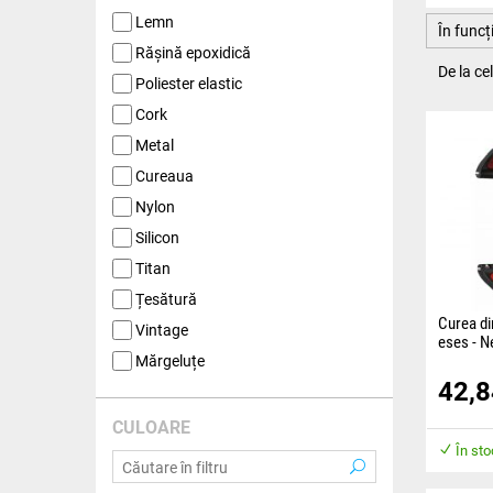
Lemn
În func
Rășină epoxidică
De la c
Poliester elastic
Cork
Metal
Cureaua
Nylon
Silicon
Titan
Țesătură
Curea di
Vintage
eses - 
Mărgeluțe
Cureaua 
42,
dintr-un 
garanteaz
purtării.
CULOARE
În st