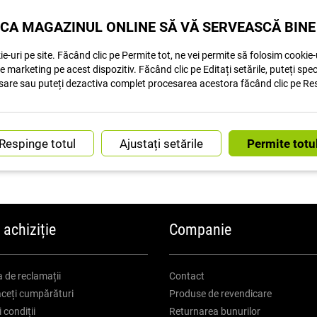
CA MAGAZINUL ONLINE SĂ VĂ SERVEASCĂ BINE
produse
AFIȘAȚI ALTELE 20
e-uri pe site. Făcând clic pe Permite tot, ne vei permite să folosim cookie-u
de marketing pe acest dispozitiv. Făcând clic pe Editați setările, puteți spe
sare sau puteți dezactiva complet procesarea acestora făcând clic pe Re
Ajustați setările
TRANSPORT RAPID
ASISTENȚĂ CLIE
 achiziție
Companie
 de reclamații
Contact
ceți cumpărături
Produse de revendicare
 condiții
Returnarea bunurilor