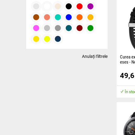
Anulați filtrele
Curea ext
eses - N
Cureaua 
49,
dintr-un 
garanteaz
purtării.
În sto