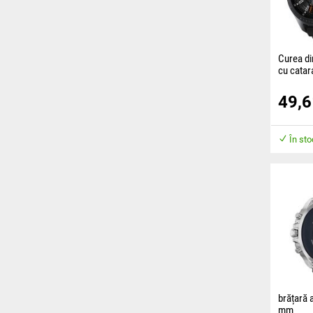
Curea di
cu cata
Cureaua 
49,
dintr-un 
garanteaz
purtării.
În st
brățară 
mm