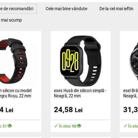
ție de recomandări
Cele mai bine vândute
De la cel mai ieftin
el mai scump
n silicon cu model
eses Husă din silicon simplă -
esel Brăț
Negru Roșu, 22 mm
Neagră, 22 mm
Neagră,
este confecționată
Husa este fabricată dintr-un
Brățara e
84
24,58
31,
material plăcut care
material plăcut și oferă confort
material 
Lei
Lei
ă confort în timpul
în timpul purtării.
confortul
oc 51
În stoc 98
În st