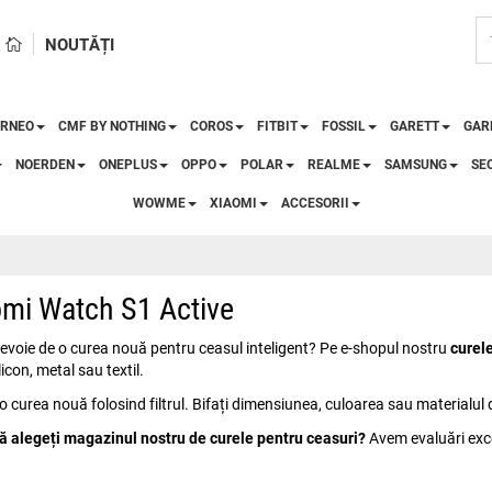
NOUTĂȚI
RNEO
CMF BY NOTHING
COROS
FITBIT
FOSSIL
GARETT
GAR
NOERDEN
ONEPLUS
OPPO
POLAR
REALME
SAMSUNG
SE
WOWME
XIAOMI
ACCESORII
omi Watch S1 Active
voie de o curea nouă pentru ceasul inteligent? Pe e-shopul nostru
curel
ilicon, metal sau textil.
 o curea nouă folosind filtrul. Bifați dimensiunea, culoarea sau materialul do
ă alegeți magazinul nostru de curele pentru ceasuri?
Avem evaluări excel