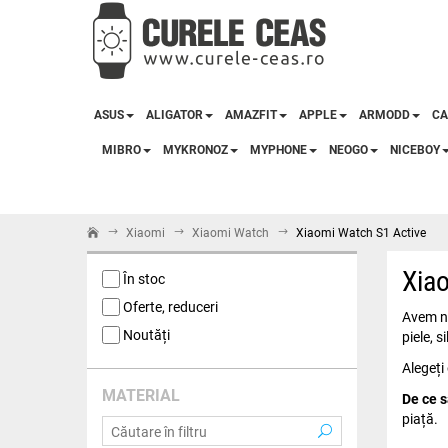
ASUS
ALIGATOR
AMAZFIT
APPLE
ARMODD
CA
MIBRO
MYKRONOZ
MYPHONE
NEOGO
NICEBOY
Xiaomi
Xiaomi Watch
Xiaomi Watch S1 Active
Xia
În stoc
Oferte, reduceri
Avem ne
Noutăți
piele, s
Alegeți
MATERIAL
De ce s
piață.