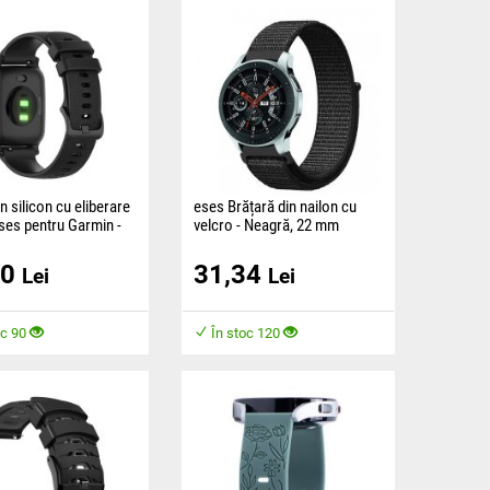
n silicon cu eliberare
eses Brățară din nailon cu
ses pentru Garmin -
velcro - Neagră, 22 mm
22 mm
Elegantă, brățară din nailon
60
31,34
din silicon este
țesut, fabricată dintr-un
Lei
Lei
 dintr-un material
material plăcut și asigură
i garantează confort în
confortul în timpul
rtării.
oc 90
În stoc 120