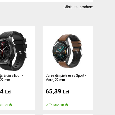
Găsit
301
produse
ară din silicon -
Curea din piele eses Sport -
 22 mm
Maro, 22 mm
ste fabricată dintr-un
Cureaua este realizată dintr-un
34
65,39
plăcut și asigură
material flexi plăcut într-o
Lei
Lei
 în timpul purtării.
combinație între un design
modern din piele,
oc 371
În stoc 10