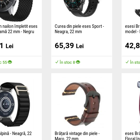
n nailon împletit eses
Curea din piele eses Sport -
esesi Br
ramă 22 mm - Negru
Neagra, 22 mm
model -
este confecționată
Cureaua este realizată dintr-un
Brățara e
61
65,39
42,
material plăcut și
material flexi plăcut într-o
material 
Lei
Lei
ă confort în timpul
combinație între un design
confortul
modern din piele,
oc 55
În stoc 8
În st
alpină - Neagră, 22
Brățară vintage din piele -
eses Bră
Maro, 22 mm
Floral î