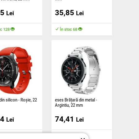
portivă din silicon este
Brățara sport din silicon este
85
35,85
 dintr-un material
fabricată dintr-un material
Lei
Lei
i garantează confortul
plăcut și asigură confort pe
parcursul purtării.
oc 128
În stoc 68
din silicon - Roșie, 22
eses Brățară din metal -
Argintiu, 22 mm
port din silicon este
Brățara este fabricată dintr-un
34
74,41
 dintr-un material
material plăcut și asigură
Lei
Lei
 asigură confortul în
confortul în timpul purtării.
rtării.
Posibilitatea de a
oc 77
În stoc 15