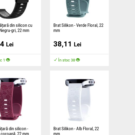
ățară din silicon cu
Brat Silikon - Verde Floral, 22
 Negru-gri, 22 mm
mm
ste fabricată dintr-un
Brățara sport din silicon este
84
38,11
plăcut, care asigură
fabricată dintr-un material
Lei
Lei
 în timpul purtării.
plăcut și asigură confort pe
parcursul purtării.
oc 1
În stoc 38
țară din silicon -
Brat Silikon - Alb Floral, 22
n coroană, 22 mm
mm