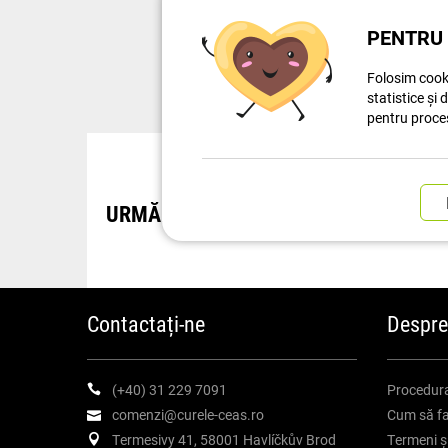
PENTRU 
Găsit
301
Folosim cooki
statistice și 
pentru proce
URMĂRIREA EXPEDIERILOR
Contactați-ne
Despre
(+40) 31 229 7091
Procedura
comenzi@curele-ceas.ro
Cum să fa
Termesivy 41, 58001 Havlíčkův Brod
Termeni și