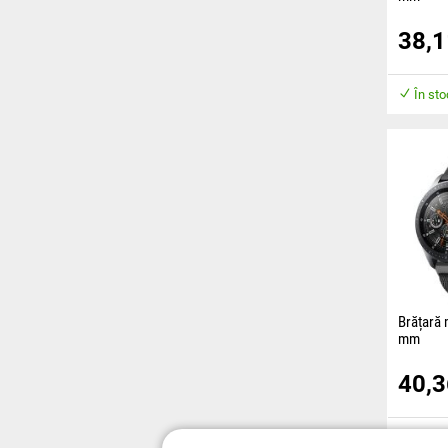
Brățara e
38,
material 
confort în
În st
Brățară 
mm
Brățara e
40,
prindere 
lungimea
ajustabil
În st