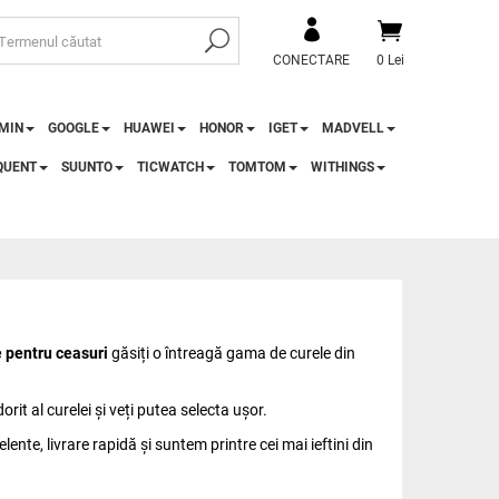
CONECTARE
0 Lei
MIN
GOOGLE
HUAWEI
HONOR
IGET
MADVELL
QUENT
SUUNTO
TICWATCH
TOMTOM
WITHINGS
e pentru ceasuri
găsiți o întreagă gama de curele din
rit al curelei și veți putea selecta ușor.
ente, livrare rapidă și suntem printre cei mai ieftini din